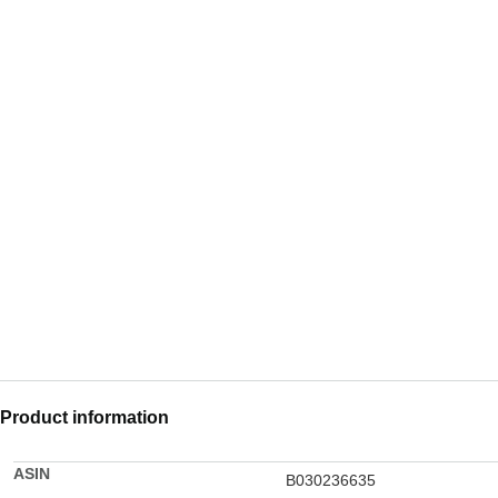
Product information
ASIN
B030236635