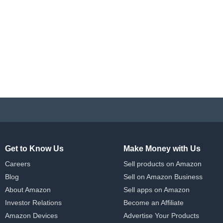
Get to Know Us
Make Money with Us
Careers
Sell products on Amazon
Blog
Sell on Amazon Business
About Amazon
Sell apps on Amazon
Investor Relations
Become an Affiliate
Amazon Devices
Advertise Your Products