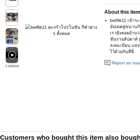
About this ite
betflik11 เข้าร
อัปเดตคู่ขนาน
เรายังคอยอำนว
ชั่นรายสัปดาห์
ลงทะเบียน แสง
ไว้ด้วยกันที่นี่
Report an issue
2 VIDEOS
Customers who bought this item also bough