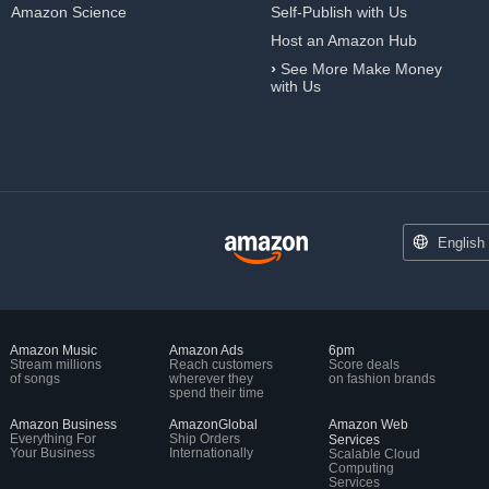
Amazon Science
Self-Publish with Us
Host an Amazon Hub
›
See More Make Money
with Us
English
Amazon Music
Amazon Ads
6pm
Stream millions
Reach customers
Score deals
of songs
wherever they
on fashion brands
spend their time
Amazon Business
AmazonGlobal
Amazon Web
Everything For
Ship Orders
Services
Your Business
Internationally
Scalable Cloud
Computing
Services