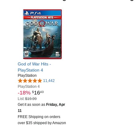
God of War Hits -
PlayStation 4
PlayStation
11,442
PlayStation 4
-18%
16
$
43
List:
$19.99
Get it as soon as
Friday, Apr
11
FREE Shipping on orders
over $35 shipped by Amazon