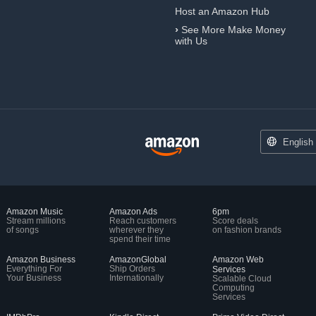
Host an Amazon Hub
›
See More Make Money
with Us
English
Amazon Music
Amazon Ads
6pm
Stream millions
Reach customers
Score deals
of songs
wherever they
on fashion brands
spend their time
Amazon Business
AmazonGlobal
Amazon Web
Everything For
Ship Orders
Services
Your Business
Internationally
Scalable Cloud
Computing
Services