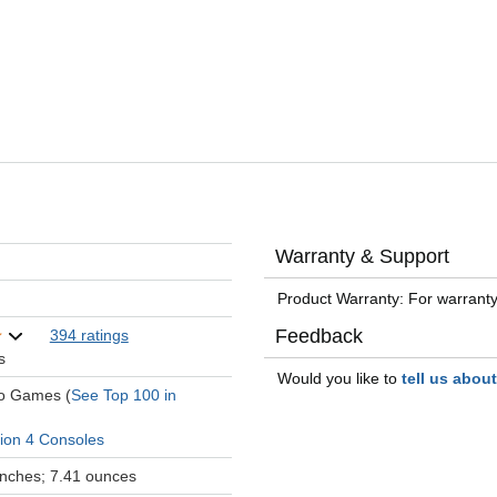
Warranty & Support
Product Warranty: For warranty
Feedback
394 ratings
s
Would you like to
tell us abou
eo Games (
See Top 100 in
tion 4 Consoles
 inches; 7.41 ounces