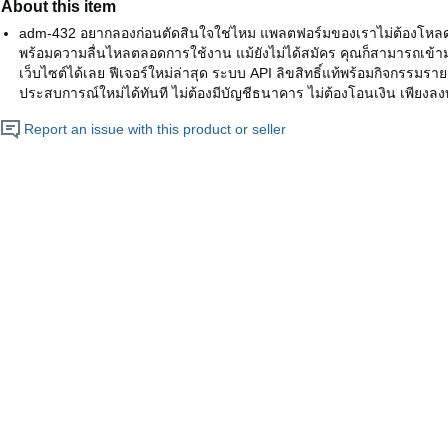
About this item
adm-432 อยากลองก่อนตัดสินใจใช่ไหม แพลตฟอร์มของเราไม่ต้องโหลดแ
พร้อมความลื่นไหลตลอดการใช้งาน แม้ยังไม่ได้สมัคร คุณก็สามารถเข้าม
เว็บไซต์ได้เลย ฟีเจอร์ใหม่ล่าสุด ระบบ API ลิขสิทธิ์แท้พร้อมกิจกรรมรายวั
ประสบการณ์ใหม่ได้ทันที ไม่ต้องมีบัญชีธนาคาร ไม่ต้องโอนเงิน เพียงลงท
Report an issue with this product or seller