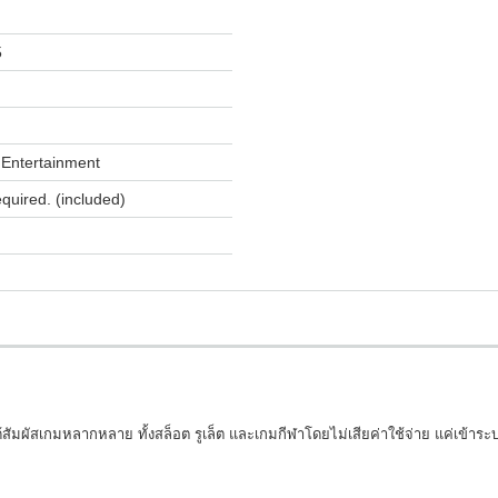
5
Entertainment
equired. (included)
สัมผัสเกมหลากหลาย ทั้งสล็อต รูเล็ต และเกมกีฬาโดยไม่เสียค่าใช้จ่าย แค่เข้า