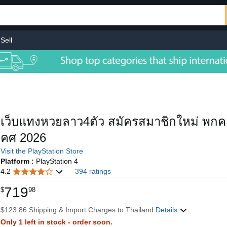
Sell
เว็บแทงหวยลาว4ตัว สมัครสมาชิกใหม่ พก
คศ 2026
Visit the PlayStation Store
Platform :
PlayStation 4
4.2
394 ratings
719
$
98
$123.86 Shipping & Import Charges to Thailand
Details
Only 1 left in stock - order soon.