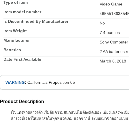
Type of item
Video Game
Item model number
465551863354
Is Discontinued By Manufacturer
No
Item Weight
7.4 ounces
Manufacturer
Sony Computer 
Batteries
2 AA batteries r
Date First Available
March 6, 2018
WARNING
:
California’s Proposition 65
Product Description
เว็บแทงหวยลาว4ตัว เริ่มต้นความสนุกแบบไม่ต้องคิดเยอะ เพียงแค่ลงทะเบีย
สำรวจฟีเจอร์ใหม่ล่าสุดในทุกหมวดเกม นอกจากนี้ ระบบสมาชิกออกแบบมาเพื่