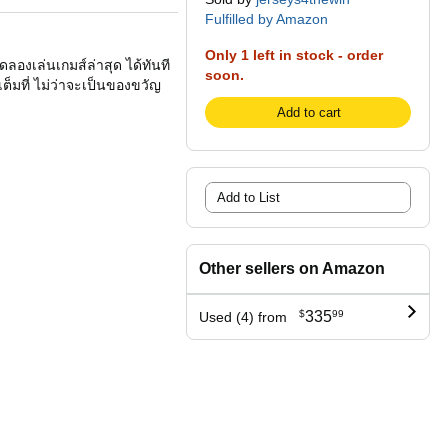
Fulfilled by Amazon
Only 1 left in stock - order
ลองเล่นเกมส์ล่าสุด ได้ทันที
soon.
็มที่ ไม่ว่าจะเป็นของขวัญ
Add to cart
Add to List
Other sellers on Amazon
$
335
99
Used (4) from