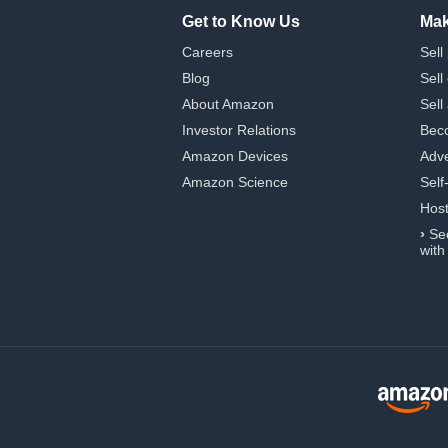
Get to Know Us
Mak
Careers
Sell
Blog
Sell
About Amazon
Sell
Investor Relations
Beco
Amazon Devices
Adve
Amazon Science
Self
Hos
›
Se
with