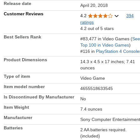
Release date
April 20, 2018
Customer Reviews
4.2
394
ratings
4.2 out of 5 stars
Best Sellers Rank
#83,477 in Video Games (
See
Top 100 in Video Games
)
#116 in
PlayStation 4 Console
Product Dimensions
14.3 x 4.5 x 17 inches; 7.41
ounces
Type of item
Video Game
Item model number
4655518633545
Is Discontinued By Manufacturer
No
Item Weight
7.4 ounces
Manufacturer
Sony Computer Entertainmen
Batteries
2 AA batteries required.
(included)