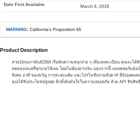
Date First Available
March 6, 2018
WARNING
:
California’s Proposition 65
Product Description
หวย16กุมภาพันธ์2566 เริ่มต้นความสนุกง่าย ๆ เพียงลงทะเบียน คุณจะได้
ทดลองเล่นฟรีทุกเกมได้เลย โดยไม่ต้องฝากเงิน นอกจากนี้ แพลตฟอร์มยังเ
พิเศษ อาทิ ของขวัญ การสะสมแต้ม และโปรโมชั่นรายสัปดาห์ ที่อัปเดตเสมอ
คุณได้รับประโยชน์สูงสุด อีกทั้งยังมั่นใจในความปลอดภัย ด้วย API ลิขสิทธิ