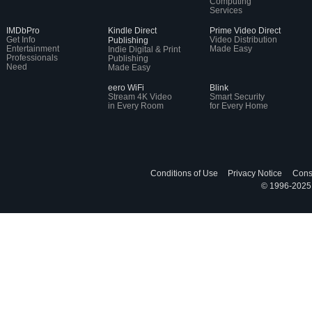
Computing
Services
IMDbPro
Kindle Direct
Prime Video Direct
Get Info
Video Distribution
Publishing
Entertainment
Made Easy
Indie Digital & Print
Professionals
Publishing
Need
Made Easy
eero WiFi
Blink
Stream 4K Video
Smart Security
in Every Room
for Every Home
Conditions of Use
Privacy Notice
Cons
© 1996-2025, 