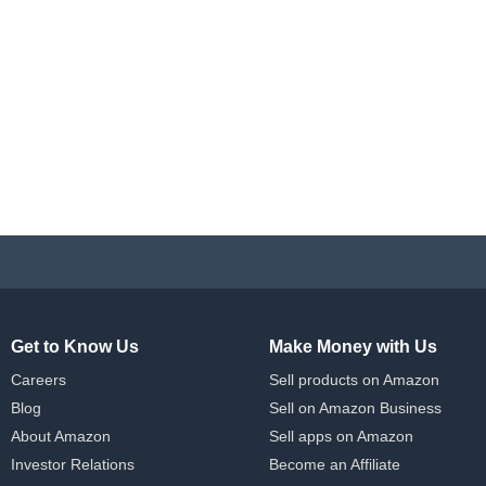
Get to Know Us
Make Money with Us
Careers
Sell products on Amazon
Blog
Sell on Amazon Business
About Amazon
Sell apps on Amazon
Investor Relations
Become an Affiliate