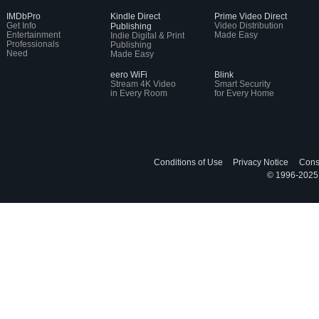
IMDbPro
Kindle Direct
Prime Video Direct
Get Info
Video Distribution
Publishing
Entertainment
Made Easy
Indie Digital & Print
Professionals
Publishing
Need
Made Easy
eero WiFi
Blink
Stream 4K Video
Smart Security
in Every Room
for Every Home
Conditions of Use
Privacy Notice
Cons
© 1996-2025, 