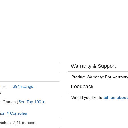
Warranty & Support
Product Warranty: For warranty
Feedback
394 ratings
s
Would you like to
tell us abou
eo Games (
See Top 100 in
tion 4 Consoles
 inches; 7.41 ounces