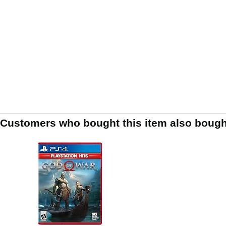
Customers who bought this item also bough