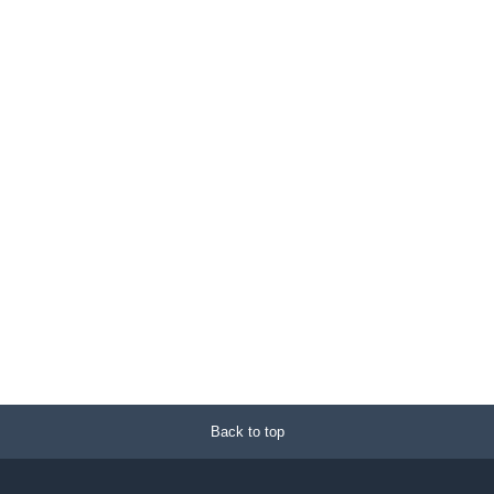
Back to top