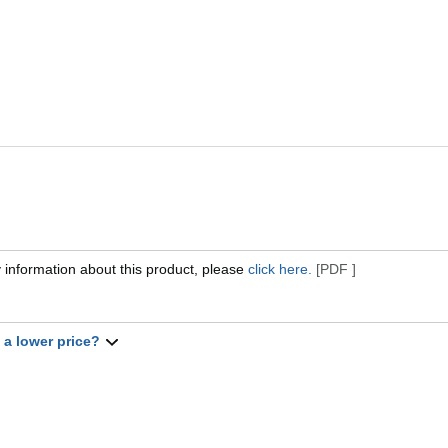
 information about this product, please
click here.
[PDF ]
t a lower price?