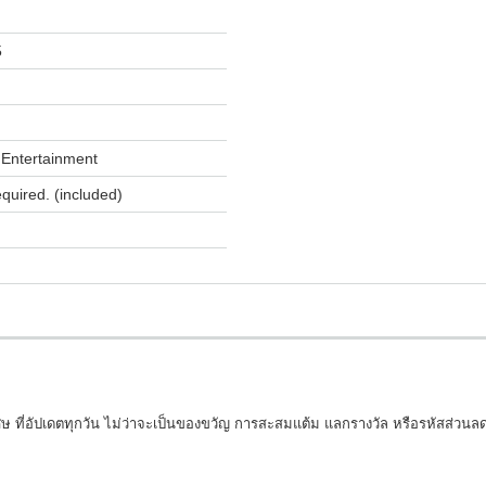
5
Entertainment
equired. (included)
ุดพิเศษ ที่อัปเดตทุกวัน ไม่ว่าจะเป็นของขวัญ การสะสมแต้ม แลกรางวัล หรือรหัสส่ว