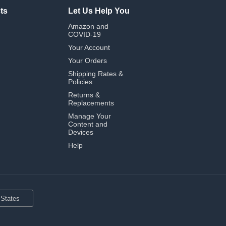
ts
Let Us Help You
Amazon and
COVID-19
Your Account
Your Orders
Shipping Rates &
Policies
Returns &
Replacements
Manage Your
Content and
Devices
Help
 States