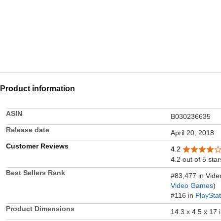
Product information
ASIN
B030236635
Release date
April 20, 2018
Customer Reviews
4.2
4.2 out of 5 star
Best Sellers Rank
#83,477 in Vid
Video Games
)
#116 in
PlaySta
Product Dimensions
14.3 x 4.5 x 17