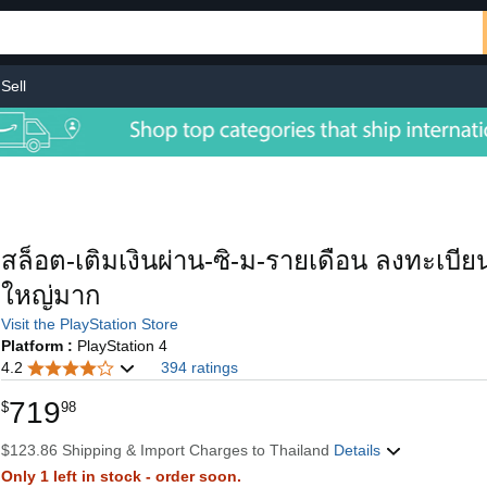
Sell
สล็อต-เติมเงินผ่าน-ซิ-ม-รายเดือน ลงทะเบียนป
ใหญ่มาก
Visit the PlayStation Store
Platform :
PlayStation 4
4.2
394 ratings
719
$
98
$123.86 Shipping & Import Charges to Thailand
Details
Only 1 left in stock - order soon.