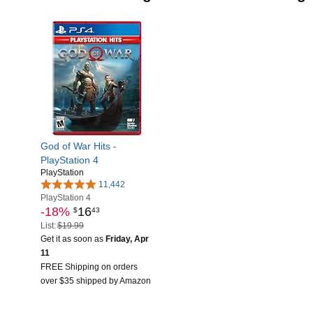
God of War Hits -
PlayStation 4
PlayStation
11,442
PlayStation 4
-18%
16
$
43
List:
$19.99
Get it as soon as
Friday, Apr
11
FREE Shipping on orders
over $35 shipped by Amazon