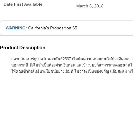
Date First Available
March 6, 2018
WARNING
:
California’s Proposition 65
Product Description
สลากกินแบ่งรัฐบาล1กุมภาพันธ์2567 เริ่มต้นความสนุกแบบไม่ต้องคิดเยอะเ
นอกจากนี้ ยังไม่จำเป็นต้องฝากเงินก่อน แค่เข้าระบบก็สามารถทดลองเล่น
ให้คุณเข้าถึงสิทธิประโยชน์อย่างเต็มที่ ไม่ว่าจะเป็นของขวัญ แต้มสะสม หร