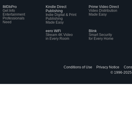
IMDbPro
Kindle Direct
Prime Video Direct
Get Info
Video Distribution
Publishing
Entertainment
Made Easy
Indie Digital & Print
Professionals
Publishing
Need
Made Easy
eero WiFi
Blink
Stream 4K Video
Smart Security
in Every Room
for Every Home
Conditions of Use
Privacy Notice
Cons
© 1996-2025, 