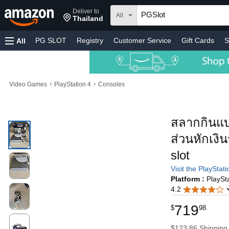
Deliver to
All
Thailand
PG SLOT
Registry
Customer Service
Gift Cards
S
All
›
›
Video Games
PlayStation 4
Consoles
สลากกินแบ
ส่วนหักเงิ
slot
Visit the PlayStat
Platform :
PlaySt
4.2
719
$
98
$123.86 Shipping