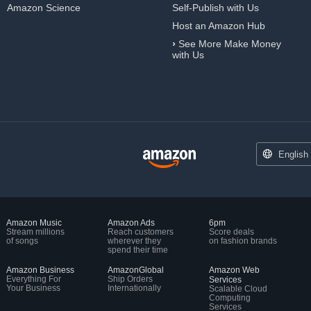
Amazon Science
Self-Publish with Us
Host an Amazon Hub
›
See More Make Money
with Us
English
Amazon Music
Amazon Ads
6pm
Stream millions
Reach customers
Score deals
of songs
wherever they
on fashion brands
spend their time
Amazon Business
AmazonGlobal
Amazon Web
Everything For
Ship Orders
Services
Your Business
Internationally
Scalable Cloud
Computing
Services