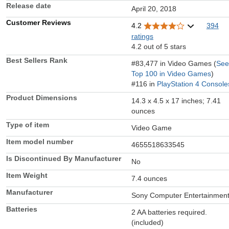
Release date
April 20, 2018
Customer Reviews
4.2
394
ratings
4.2 out of 5 stars
Best Sellers Rank
#83,477 in Video Games (
See
Top 100 in Video Games
)
#116 in
PlayStation 4 Console
Product Dimensions
14.3 x 4.5 x 17 inches; 7.41
ounces
Type of item
Video Game
Item model number
4655518633545
Is Discontinued By Manufacturer
No
Item Weight
7.4 ounces
Manufacturer
Sony Computer Entertainmen
Batteries
2 AA batteries required.
(included)