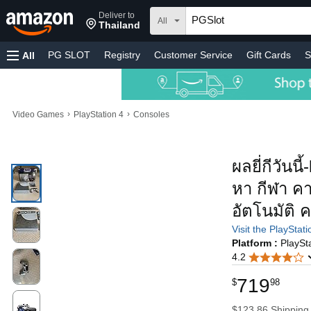
Deliver to
All
Thailand
PG SLOT
Registry
Customer Service
Gift Cards
S
All
›
›
Video Games
PlayStation 4
Consoles
ผลยี่กีวันนี
หา กีฬา ค
อัตโนมัติ 
Visit the PlayStat
Platform :
PlaySt
4.2
719
$
98
$123.86 Shipping