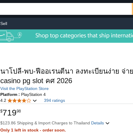
Sell
นาโปลี-พบ-ฟีออเรนตีนา ลงทะเบียนง่าย จ่าย
casino pg slot คศ 2026
Visit the PlayStation Store
Platform :
PlayStation 4
4.2
394 ratings
719
$
98
$123.86 Shipping & Import Charges to Thailand
Details
Only 1 left in stock - order soon.