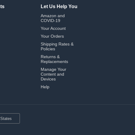
ts
Let Us Help You
Amazon and
COVID-19
Your Account
Your Orders
Shipping Rates &
Policies
Returns &
Replacements
Manage Your
Content and
Devices
Help
 States