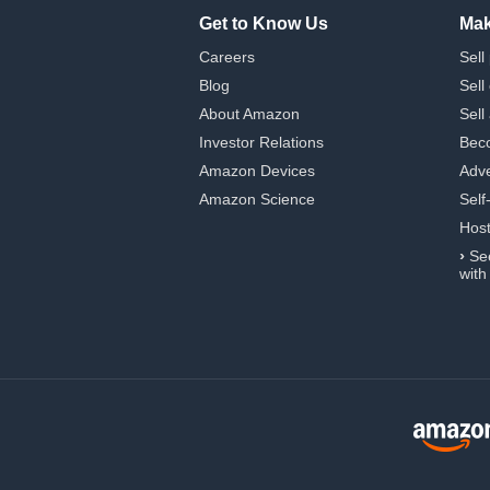
Get to Know Us
Mak
Careers
Sell
Blog
Sell
About Amazon
Sell
Investor Relations
Beco
Amazon Devices
Adve
Amazon Science
Self
Hos
›
Se
with