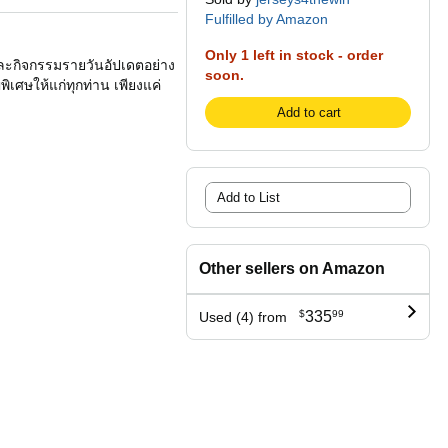
Fulfilled by Amazon
Only 1 left in stock - order
 และกิจกรรมรายวันอัปเดตอย่าง
soon.
ิเศษให้แก่ทุกท่าน เพียงแค่
Add to cart
Add to List
Other sellers on Amazon
$
335
99
Used (4) from