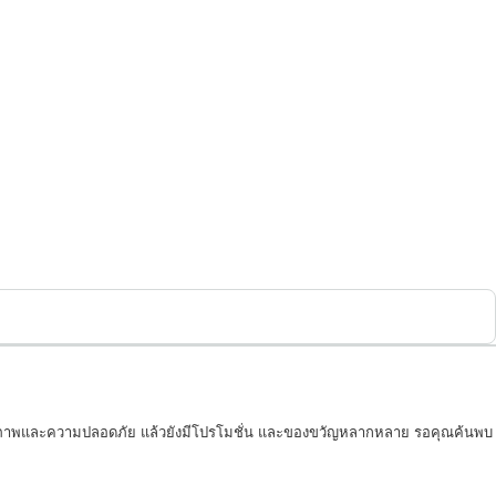
ด้ถึงคุณภาพและความปลอดภัย แล้วยังมีโปรโมชั่น และของขวัญหลากหลาย รอคุณค้นพบ