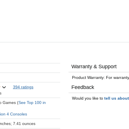
Warranty & Support
Product Warranty: For warranty
Feedback
394 ratings
s
Would you like to
tell us abou
eo Games (
See Top 100 in
tion 4 Consoles
 inches; 7.41 ounces