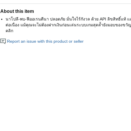
About this item
นาโปลี-พบ-ฟีออเรนตีนา ปลอดภัย มั่นใจไร้กังวล ด้วย API ลิขสิทธิ์แท้
ต่อเนื่อง แม้คุณจะไม่ต้องฝากเงินก่อนเล่นระบบเกมสุดล้ำยังมอบของขวัญพ
คลิก
Report an issue with this product or seller