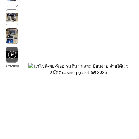
2 VIDEOS