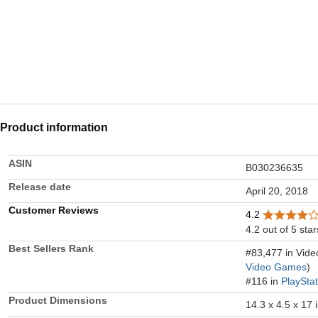
Product information
ASIN
B030236635
Release date
April 20, 2018
Customer Reviews
4.2
4.2 out of 5 star
Best Sellers Rank
#83,477 in Vid
Video Games
)
#116 in
PlaySta
Product Dimensions
14.3 x 4.5 x 17