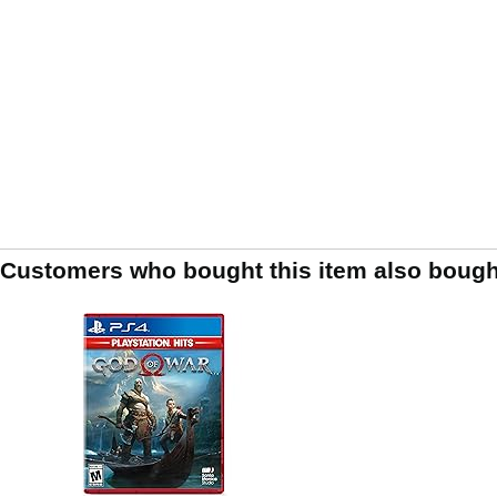
Customers who bought this item also bough