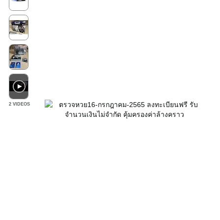
2 VIDEOS