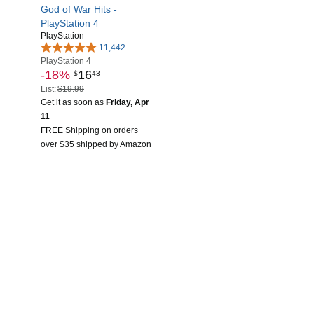
God of War Hits -
PlayStation 4
PlayStation
11,442
PlayStation 4
-18%
16
$
43
List:
$19.99
Get it as soon as
Friday, Apr
11
FREE Shipping on orders
over $35 shipped by Amazon