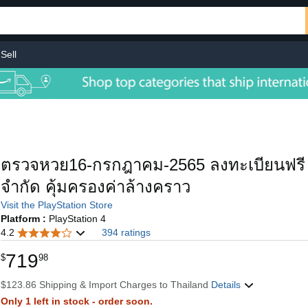
Sell
ตรวจหวย16-กรกฎาคม-2565 ลงทะเบียนฟรี ร
จำกัด คุ้มครองค่าล้างคราว
Visit the PlayStation Store
Platform :
PlayStation 4
4.2
394 ratings
719
$
98
$123.86 Shipping & Import Charges to Thailand
Details
Only 1 left in stock - order soon.