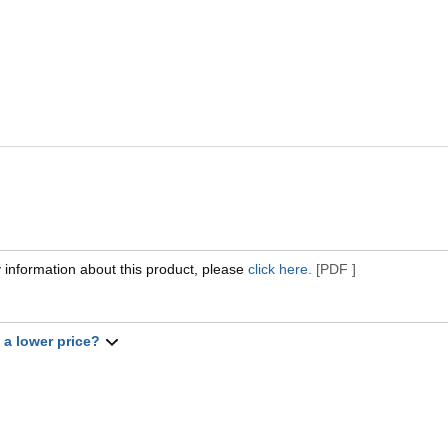
 information about this product, please
click here.
[PDF ]
t a lower price?