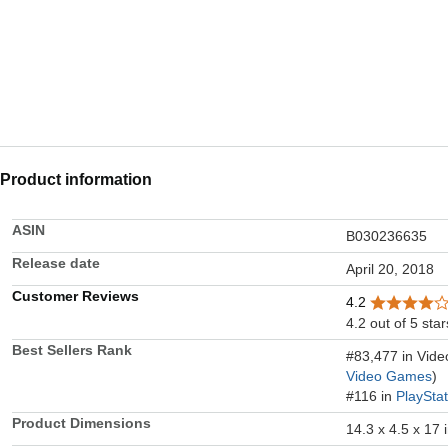
Product information
ASIN
B030236635
Release date
April 20, 2018
Customer Reviews
4.2
4.2 out of 5 star
Best Sellers Rank
#83,477 in Vid
Video Games
)
#116 in
PlaySta
Product Dimensions
14.3 x 4.5 x 17