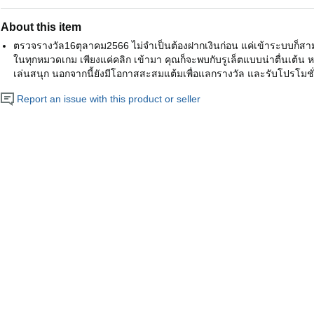
About this item
ตรวจรางวัล16ตุลาคม2566 ไม่จำเป็นต้องฝากเงินก่อน แค่เข้าระบบก็สา
ในทุกหมวดเกม เพียงแค่คลิก เข้ามา คุณก็จะพบกับรูเล็ตแบบน่าตื่นเต้น 
เล่นสนุก นอกจากนี้ยังมีโอกาสสะสมแต้มเพื่อแลกรางวัล และรับโปรโมชั่
Report an issue with this product or seller