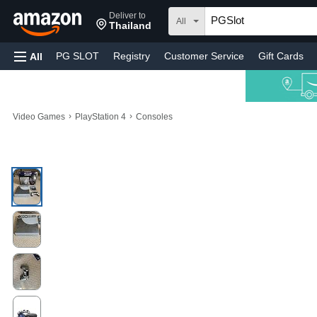
Deliver to
All
Thailand
PG SLOT
Registry
Customer Service
Gift Cards
All
›
›
Video Games
PlayStation 4
Consoles