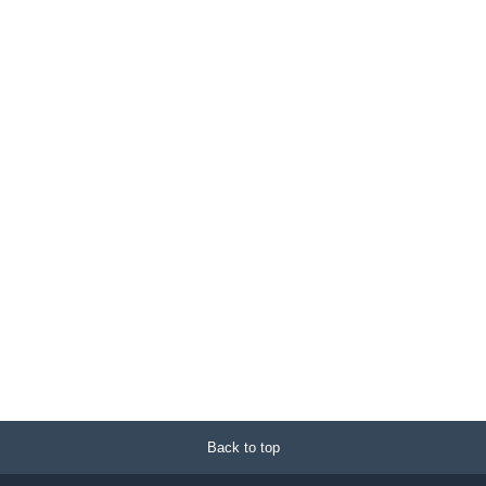
Back to top