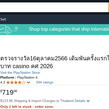
Sell
ตรวจรางวัล16ตุลาคม2566 เดิมพันครั้งแรกได
บาท casino คศ 2026
Visit the PlayStation Store
Platform :
PlayStation 4
4.2
394 ratings
719
$
98
$123.86 Shipping & Import Charges to Thailand
Details
Only 1 left in stock - order soon.