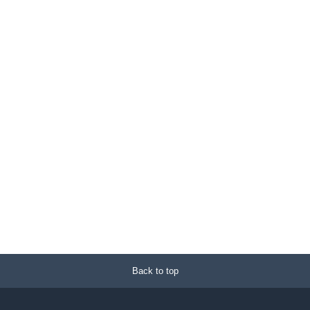
Back to top