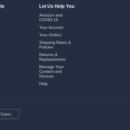
ts
Let Us Help You
Amazon and
COVID-19
Your Account
Your Orders
Shipping Rates &
Policies
Returns &
Replacements
Manage Your
Content and
Devices
Help
 States