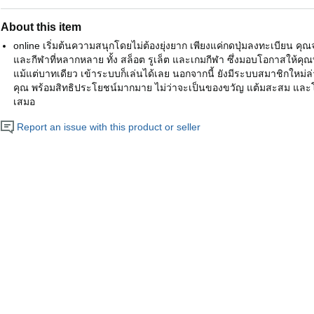
About this item
online เริ่มต้นความสนุกโดยไม่ต้องยุ่งยาก เพียงแค่กดปุ่มลงทะเบียน คุ
และกีฬาที่หลากหลาย ทั้ง สล็อต รูเล็ต และเกมกีฬา ซึ่งมอบโอกาสให้คุณ
แม้แต่บาทเดียว เข้าระบบก็เล่นได้เลย นอกจากนี้ ยังมีระบบสมาชิกใหม่ล
คุณ พร้อมสิทธิประโยชน์มากมาย ไม่ว่าจะเป็นของขวัญ แต้มสะสม และโป
เสมอ
Report an issue with this product or seller