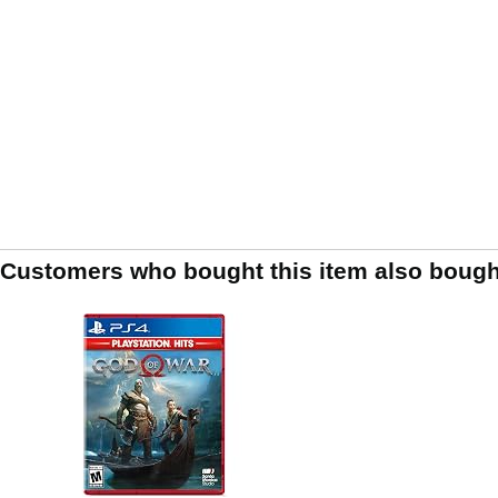
Customers who bought this item also bough