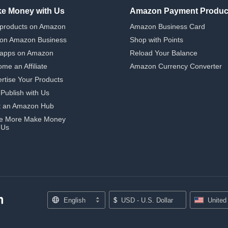
e Money with Us
Amazon Payment Produc
 products on Amazon
Amazon Business Card
 on Amazon Business
Shop with Points
 apps on Amazon
Reload Your Balance
me an Affiliate
Amazon Currency Converter
rtise Your Products
-Publish with Us
t an Amazon Hub
e More Make Money
 Us
English
$
USD - U.S. Dollar
United