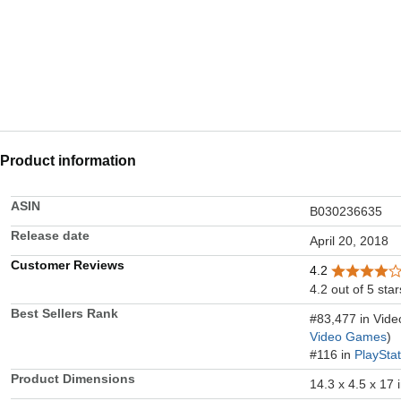
Product information
ASIN
B030236635
Release date
April 20, 2018
Customer Reviews
4.2
4.2 out of 5 star
Best Sellers Rank
#83,477 in Vid
Video Games
)
#116 in
PlaySta
Product Dimensions
14.3 x 4.5 x 17